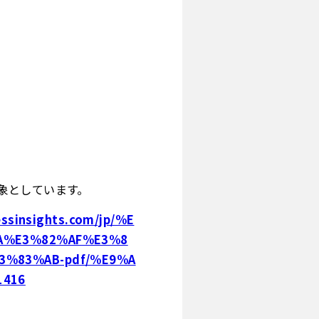
象としています。
essinsights.com/jp/%E
A%E3%82%AF%E3%8
%83%AB-pdf/%E9%A
416