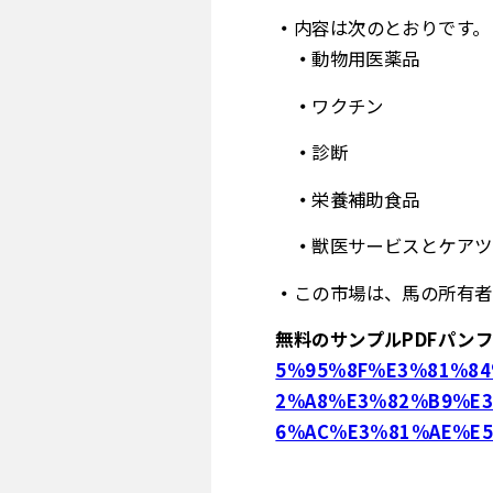
内容は次のとおりです。
動物用医薬品
ワクチン
診断
栄養補助食品
獣医サービスとケアツ
この市場は、馬の所有者
無料のサンプルPDFパン
5%95%8F%E3%81%84
2%A8%E3%82%B9%E3
6%AC%E3%81%AE%E5