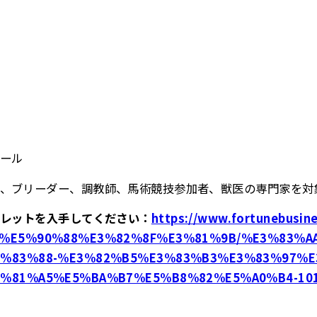
ール
、ブリーダー、調教師、馬術競技参加者、獣医の専門家を対
フレットを入手してください：
https://www.fortunebusin
%E5%90%88%E3%82%8F%E3%81%9B/%E3%83%A
%83%88-%E3%82%B5%E3%83%B3%E3%83%97%E3
%81%A5%E5%BA%B7%E5%B8%82%E5%A0%B4-101